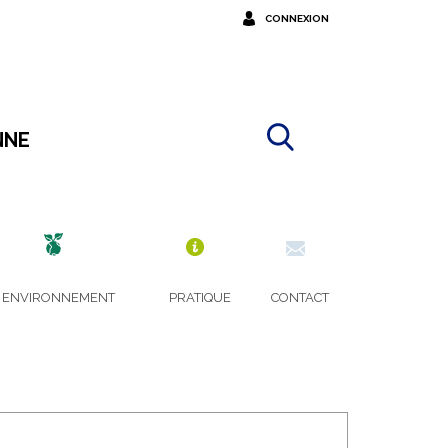
CONNEXION
NNE
A
C
ENVIRONNEMENT
PRATIQUE
CONTACT
T
O
T
O
E
R
S
D
T
O
A
N
T
N