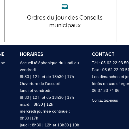
A
T
I
Ordres du jour des Conseils
O
municipaux
N
C
U
L
T
NE
HORAIRES
U
CONTACT
R
nne
Accueil téléphonique du lundi au
Tél : 05 62 22 93 50
E
vendredi
Fax : 05 62 22 93 5
L
8h30 | 12 h et de 13h30 | 17h
Les dimanches et jo
L
E
Ouverture de l’accueil :
fériés en cas d’urge
lundi et vendredi :
06 37 33 74 96
A
C
8h30 | 12 h et de 13h30 | 17h
S
O
Contactez-nous
S
M
mardi : 8h30 | 12h
O
I
mercredi journée continue :
C
T
8h30 |17h
I
É
jeudi : 8h30 | 12h et 13h30 | 19h
A
D