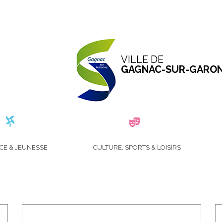
VILLE DE
GAGNAC-SUR-GARO
B
CE & JEUNESSE
CULTURE, SPORTS & LOISIRS
I
B
L
I
O
T
H