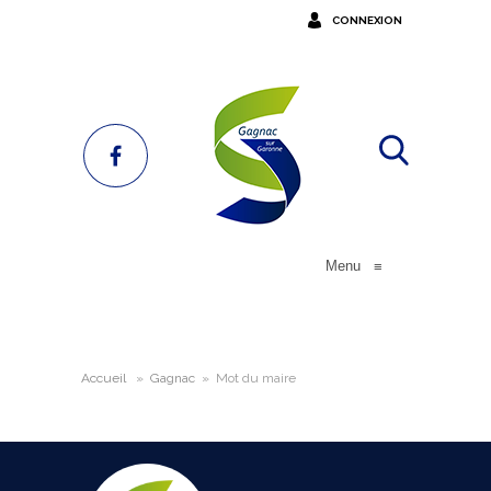
CONNEXION
Menu
≡
Accueil
»
Gagnac
»
Mot du maire