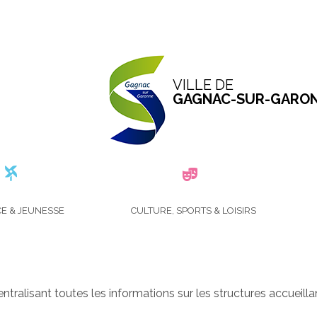
VILLE DE
GAGNAC-SUR-GARO
B
E & JEUNESSE
CULTURE, SPORTS & LOISIRS
I
B
L
I
O
T
tralisant toutes les informations sur les structures accueil
H