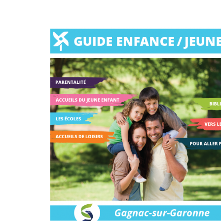
R
M
A
E
U
M
N
I
H
I
L
I
C
L
S
I
E
T
P
S
O
A
I
P
L
R
O
E
E
L
C
I
I
O
T
N
M
I
F
M
Q
R
I
U
A
S
E
S
S
É
T
I
D
R
O
U
U
N
C
C
S
A
T
M
T
U