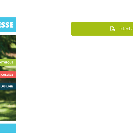
È
Q
U
E
M
Télécha
U
N
I
C
I
P
A
L
E
P
R
O
G
R
A
M
M