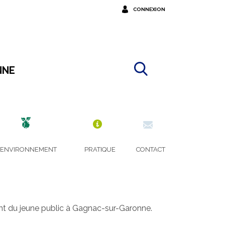
CONNEXION
NNE
A
C
ENVIRONNEMENT
PRATIQUE
CONTACT
T
O
T
O
E
R
S
D
T
O
A
N
lant du jeune public à Gagnac-sur-Garonne.
T
N