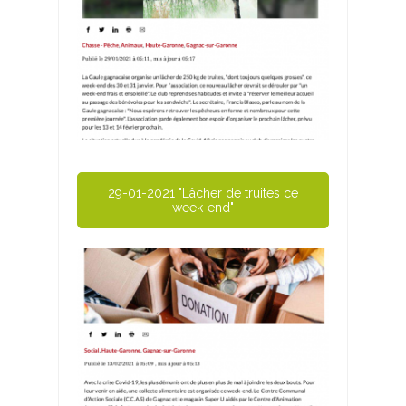
29-01-2021 "Lâcher de truites ce
week-end"