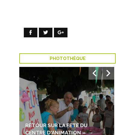
PHOTOTHÈQUE
RETOUR SUR LA FETE DU
RETOU
CENTRE D'ANIMATION »
DECE