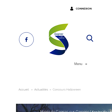
CONNEXION
Menu
≡
Accueil
»
Actualités
»
Concours Halloween