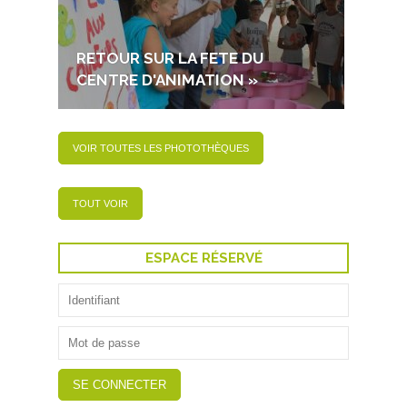
RETOUR SUR LA FETE DU
RETOU
CENTRE D'ANIMATION »
DECE
VOIR TOUTES LES PHOTOTHÈQUES
TOUT VOIR
ESPACE RÉSERVÉ