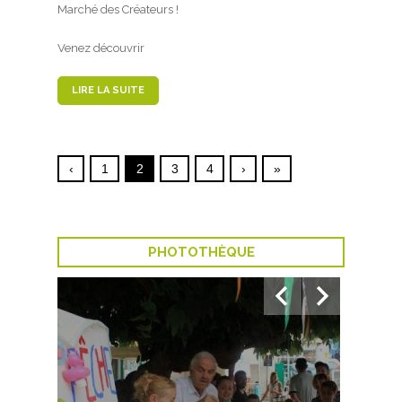
Marché des Créateurs !
Venez découvrir
LIRE LA SUITE
‹
1
2
3
4
›
»
PHOTOTHÈQUE