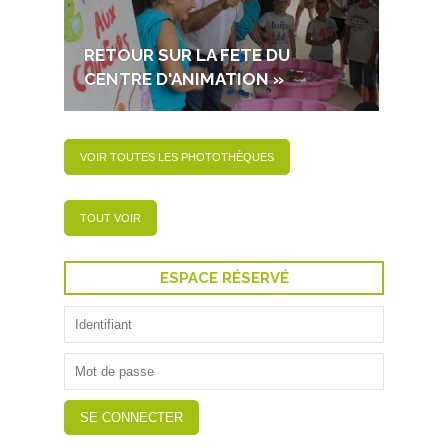
RETOUR SUR LA FETE DU
RETOU
CENTRE D'ANIMATION »
DECE
VOIR TOUTES LES PHOTOTHÈQUES
TOUT VOIR
ESPACE RÉSERVÉ