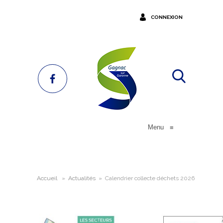
CONNEXION
Menu
≡
Accueil
»
Actualités
»
Calendrier collecte déchets 2026